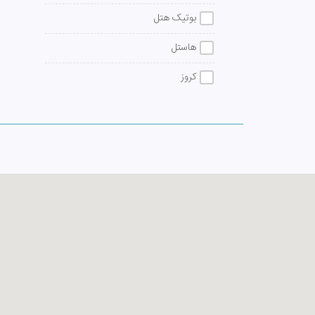
بوتیک هتل
هاستل
کروز