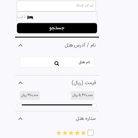
1 شب
جستجو
نام / آدرس هتل
قیمت (ریال)
5,460,000
ریال
970,000
ریال
ستاره هتل