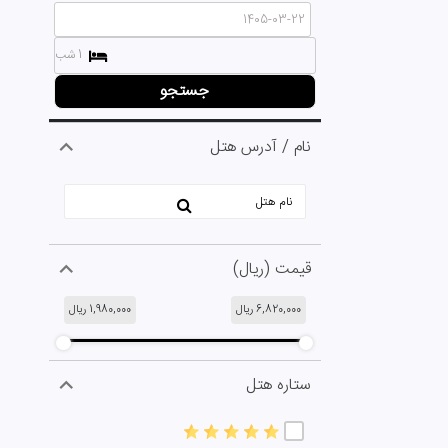
1 شب
جستجو
نام / آدرس هتل
قیمت (ریال)
6,820,000
ریال
1,980,000
ریال
ستاره هتل