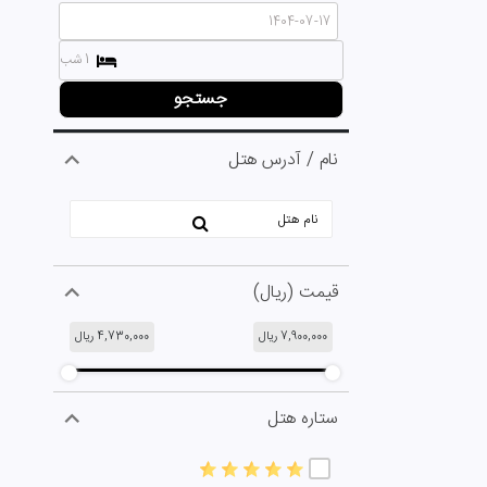
1 شب
جستجو
نام / آدرس هتل
قیمت (ریال)
7,900,000
ریال
4,730,000
ریال
ستاره هتل