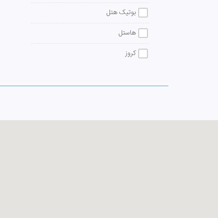
بوتیک هتل
هاستل
کروز